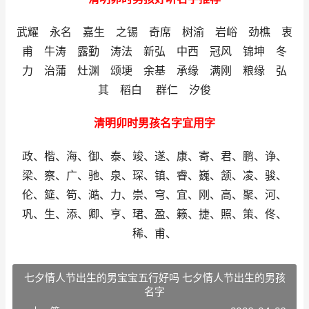
武耀 永名 嘉生 之锡 奇席 树渝 岩峪 劲樵 衷
甫 牛涛 露勤 涛法 新弘 中西 冠风 锦坤 冬
力 治蒲 灶渊 颂埂 余基 承缘 满刚 粮缘 弘
其 稻白 群仁 汐俊
清明卯时男孩名字宜用字
政、楷、海、御、泰、竣、遂、康、寄、君、鹏、诤、
梁、察、广、驰、泉、琛、镇、睿、巍、颔、凌、骏、
伦、筵、笱、澔、力、崇、穹、宜、刚、高、聚、河、
巩、生、添、卿、亨、珺、盈、籁、捷、照、策、佟、
稀、甫、
七夕情人节出生的男宝宝五行好吗 七夕情人节出生的男孩
名字