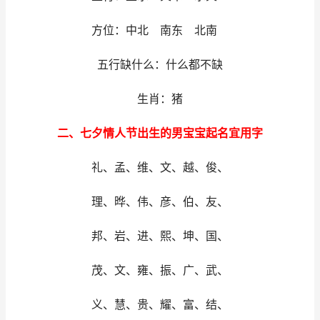
方位：中北 南东 北南
五行缺什么：什么都不缺
生肖：猪
二、七夕情人节出生的男宝宝起名宜用字
礼、孟、维、文、越、俊、
理、晔、伟、彦、伯、友、
邦、岩、进、熙、坤、国、
茂、文、雍、振、广、武、
义、慧、贵、耀、富、结、