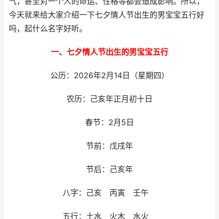
气，甚至对一个人的命运、性格等都会造成影响。所以，
今天就来给大家介绍一下七夕情人节出生的男宝宝五行好
吗，起什么名字好听。
一、七夕情人节出生的男宝宝五行
公历：2026年2月14日（星期四）
农历：己亥年正月初十日
春节：2月5日
节前：戊戌年
节后：己亥年
八字：己亥 丙寅 壬午
五行：土水 火木 水火