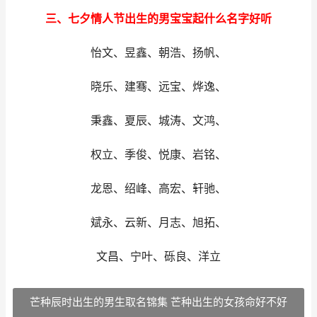
三、七夕情人节出生的男宝宝起什么名字好听
怡文、昱鑫、朝浩、扬帆、
晓乐、建骞、远宝、烨逸、
秉鑫、夏辰、城涛、文鸿、
权立、季俊、悦康、岩铭、
龙恩、绍峰、高宏、轩驰、
斌永、云新、月志、旭拓、
文昌、宁叶、砾良、洋立
芒种辰时出生的男生取名锦集 芒种出生的女孩命好不好