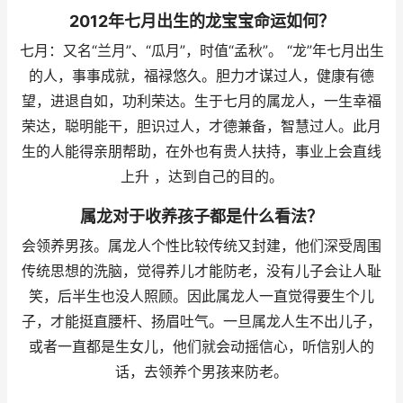
2012年七月出生的龙宝宝命运如何？
七月：又名“兰月”、“瓜月”，时值“孟秋”。 “龙”年七月出生
的人，事事成就，福禄悠久。胆力才谋过人，健康有德
望，进退自如，功利荣达。生于七月的属龙人，一生幸福
荣达，聪明能干，胆识过人，才德兼备，智慧过人。此月
生的人能得亲朋帮助，在外也有贵人扶持，事业上会直线
上升 ，达到自己的目的。
属龙对于收养孩子都是什么看法？
会领养男孩。属龙人个性比较传统又封建，他们深受周围
传统思想的洗脑，觉得养儿才能防老，没有儿子会让人耻
笑，后半生也没人照顾。因此属龙人一直觉得要生个儿
子，才能挺直腰杆、扬眉吐气。一旦属龙人生不出儿子，
或者一直都是生女儿，他们就会动摇信心，听信别人的
话，去领养个男孩来防老。