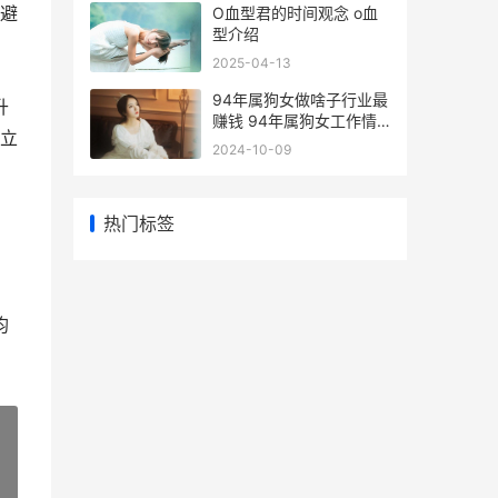
避
O血型君的时间观念 o血
型介绍
2025-04-13
94年属狗女做啥子行业最
升
赚钱 94年属狗女工作情
立
况如何
2024-10-09
热门标签
均
»