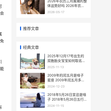
2026年农历三月属猪的整
体运势好吗 2026年农历
可
三月初十阳历是多少
2026-05-17
会
推荐文章
属
免
经典文章
2025年12月17号出生的
双胞胎女宝宝如何取名字
引
2025年12月17日是什么
2025-11-13
能
星座?
2009年的闰五月是啥子
星座 2009年闰五月多少
年一次
2024-12-23
2018年5月26日宜忌是啥
子 2018年5月26日五行
属什么
2024-11-15
有