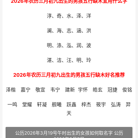
2026年农历三月初九出生的男孩五行缺木宜用什么字
淳、奇、水、泽、洋
澜、海、志、涵、洪
明、涤、泓、润、波
湛、洁、汪、明、玲
2026年农历三月初九出生的男孩五行缺木好名推荐
泽楷 嘉宁 敬宣 韦宁 建新 宇怀 皓玄 冠捷 俊铭
一鸣 堂耀 轩凝 舰曦 跃鑫 梓杰 筱宇 弘涛 羿
天
公历2026年3月19号午时出生的女孩如何取名字 公历