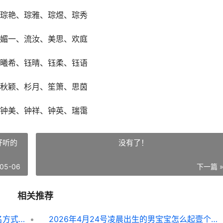
琮艳、琮雅、琮煜、琮秀
媚一、流汝、美思、欢庭
曦希、钰晴、钰柔、钰语
秋颖、杉月、笙箫、思茵
钟美、钟祥、钟英、瑞霭
好听的
没有了！
05-06
下一篇 
相关推荐
公历2026年3月17号丑时出生的女孩取名方式有哪些 公历2026年3月7日
2026年4月24号凌晨出生的男宝宝怎么起壹个好听的名字 2026年4月24号到今天为止多少天了