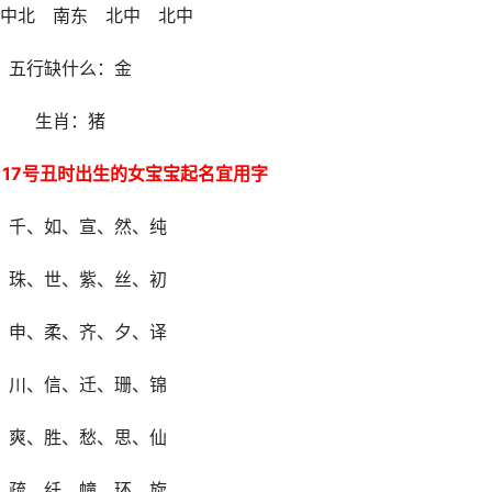
中北 南东 北中 北中
五行缺什么：金
生肖：猪
月17号丑时出生的女宝宝起名宜用字
、千、如、宣、然、纯
、珠、世、紫、丝、初
、申、柔、齐、夕、译
、川、信、迁、珊、锦
、爽、胜、愁、思、仙
、疏、纤、幢、环、旋