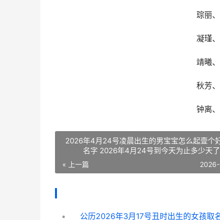
琮丽、
凝瑾、
靖曦、
秋芳、
钟离、
2026年4月24号凌晨出生的男宝宝怎么起壹个
名字 2026年4月24号到今天为止多少天了
« 上一篇
2026-