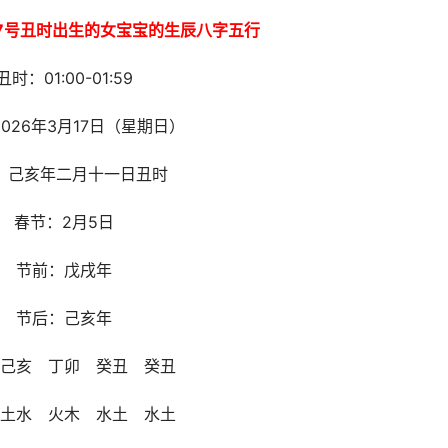
17号丑时出生的女宝宝的生辰八字五行
丑时：01:00-01:59
026年3月17日（星期日）
：己亥年二月十一日丑时
春节：2月5日
节前：戊戌年
节后：己亥年
己亥 丁卯 癸丑 癸丑
土水 火木 水土 水土