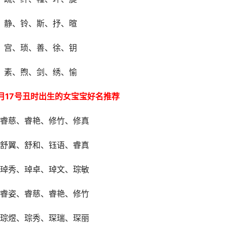
、静、铃、斯、抒、暄
、宫、琐、善、徐、钥
、素、煦、剑、绣、愉
3月17号丑时出生的女宝宝好名推荐
睿慈、睿艳、修竹、修真
舒翼、舒和、钰语、睿真
琸秀、琸卓、琸文、琮敏
睿姿、睿慈、睿艳、修竹
琮煜、琮秀、琛瑞、琛丽