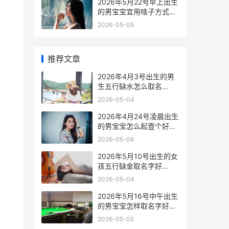
2026年5月22号早上出生
的男宝宝宜用啥子方式取
名好 2026年5月22日出
2026-05-05
生的人命运
推荐文章
2026年4月3号出生的男
生五行缺水怎么取名
2026年4月3号出生的人
2026-05-04
的寿命与婚姻状况
2026年4月24号凌晨出生
的男宝宝怎么起壹个好听
的名字 2026年4月24号
2026-05-06
到今天为止多少天了
2026年5月10号出生的女
孩五行缺金取名字好
2026年五月十日阴历是几
2026-05-04
月几号
2026年5月16号中午出生
的男宝宝怎样取名字好听
2026年5月15日什么大会
2026-05-05
在北京隆重举行