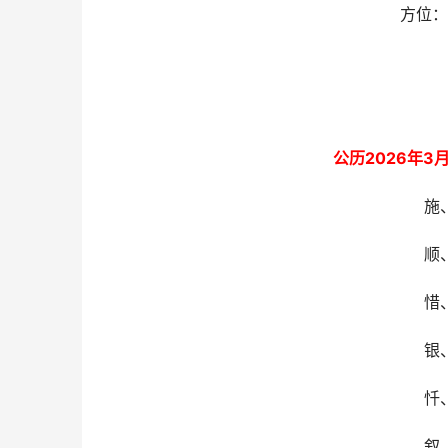
方位：
公历2026年3
施
顺
惜
银
忏
叙