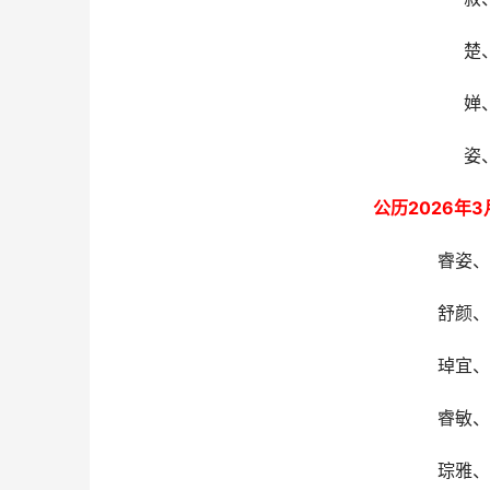
楚
婵
姿
公历2026年
睿姿、
舒颜、
琸宜、
睿敏、
琮雅、