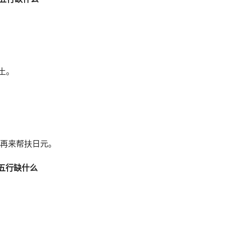
土。
再来帮扶日元。
9)五行缺什么