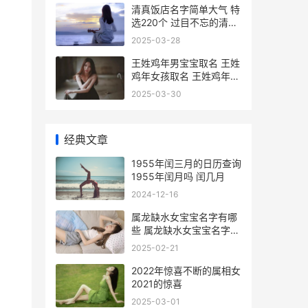
清真饭店名字简单大气 特
选220个 过目不忘的清真
饭店名字
2025-03-28
王姓鸡年男宝宝取名 王姓
鸡年女孩取名 王姓鸡年男
宝宝取名
2025-03-30
经典文章
1955年闰三月的日历查询
1955年闰月吗 闰几月
2024-12-16
属龙缺水女宝宝名字有哪
些 属龙缺水女宝宝名字
属龙缺水女宝宝取名邓星
2025-02-21
玥
2022年惊喜不断的属相女
2021的惊喜
2025-03-01