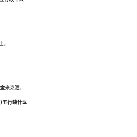
土。
金
来克泄。
59)五行缺什么