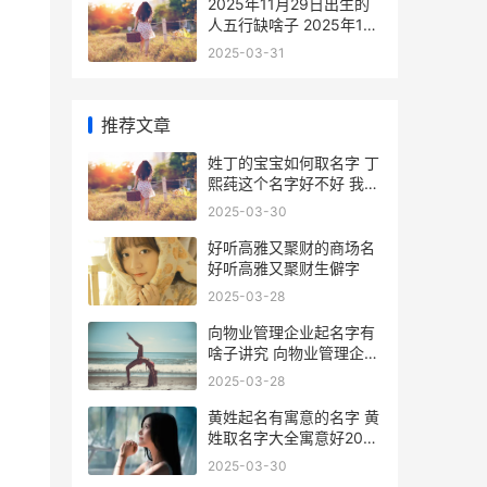
2025年11月29日出生的
人五行缺啥子 2025年11
月29日出生的蛇宝宝五行
2025-03-31
属性
推荐文章
姓丁的宝宝如何取名字 丁
熙莼这个名字好不好 我姓
丁想给孩子起个名
2025-03-30
好听高雅又聚财的商场名
好听高雅又聚财生僻字
2025-03-28
向物业管理企业起名字有
啥子讲究 向物业管理企业
投诉电话
2025-03-28
黄姓起名有寓意的名字 黄
姓取名字大全寓意好2024
年
2025-03-30