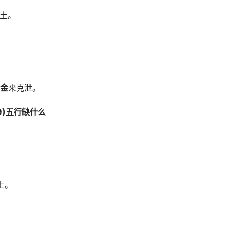
个土。
金
来克泄。
59)五行缺什么
土。