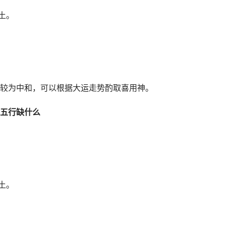
土。
较为中和，可以根据大运走势酌取喜用神。
9)五行缺什么
土。