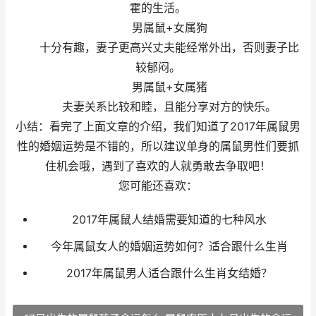
霍的生活。
男属鼠+女属狗
十分有趣，妻子更高兴丈夫能经常外出，否则妻子比
较郁闷。
男属鼠+女属猪
夫妻关系比较和睦，且能分享对方的快乐。
小结：看完了上面文章的介绍，我们知道了2017年属鼠男
性的婚姻运势是不错的，所以建议单身的属鼠男性们要抓
住机会哦，遇到了喜欢的人就勇敢去争取吧！
您可能还喜欢：
2017年属鼠人结婚需要知道的七种风水
今年属鼠女人的婚姻运势如何？适合跟什么生肖
2017年属鼠男人适合跟什么生肖女结婚？