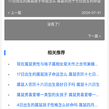
17日出生的属鼠孩子命运怎么 属鼠农历十七日出生的命运
« 上一篇
2024-07-31
没有了！
下一篇 »
相关推荐
现在属鼠男性与啥子属相女是天作之合完美婚配 属鼠的男性和属鼠的女性相配吗
17日出生的属鼠孩子命运怎么 属鼠农历十七日出生的命运
属鼠人农历十六日出生是好日子吗 属鼠十六日生
属鼠男喜爱哪一类型的女孩子 属鼠男喜爱哪一种女生
4日出生的属鼠孩子性格怎么好命吗 属鼠四月出生那天好