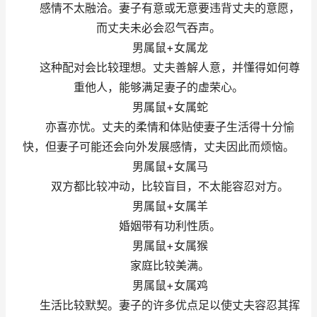
感情不太融洽。妻子有意或无意要违背丈夫的意愿，
而丈夫未必会忍气吞声。
男属鼠+女属龙
这种配对会比较理想。丈夫善解人意，并懂得如何尊
重他人，能够满足妻子的虚荣心。
男属鼠+女属蛇
亦喜亦忧。丈夫的柔情和体贴使妻子生活得十分愉
快，但妻子可能还会向外发展感情，丈夫因此而烦恼。
男属鼠+女属马
双方都比较冲动，比较盲目，不太能容忍对方。
男属鼠+女属羊
婚姻带有功利性质。
男属鼠+女属猴
家庭比较美满。
男属鼠+女属鸡
生活比较默契。妻子的许多优点足以使丈夫容忍其挥