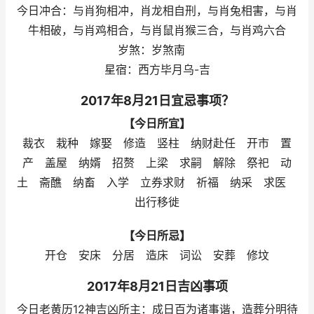
今日冲合：与肖狗相冲，肖龙相自刑，与肖兔相害，与肖
牛相破，与肖鸡相合，与肖鼠肖猴三合，与肖鸡六合
岁煞：岁煞南
星宿：西方毕月乌-吉
2017年8月21日宜忌事项？
【今日所宜】
裁衣 栽种 嫁娶 修造 竖柱 纳财赴任 开市 置
产 盖屋 纳婿 招赘 上梁 求嗣 解除 祭祀 动
土 斋醮 纳畜 入学 立券求财 祈福 纳采 求医
出行移徙
【今日所忌】
开仓 安床 分居 造床 词讼 安葬 修坟
2017年8月21日吉凶事项
今日老黄历12神吉凶所主：成日百为诸事谐，造葬分明待