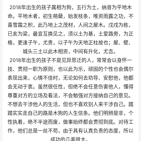
2018年出生的孩子属相为狗，五行为土，纳音为平地木
命。平地木者，初生萌蘖，始发枝条，唯资雨露之功，不
喜雪霜之积，此乃地上之茂材，人间之屋木。戊戌为栋，
已亥为梁，最宜互换见之，须以土为基，土爱路旁，为正
格，更逢子午，尤贵，以子午为天地正柱故也；屋、壁、
城头三土以此木相资，中间有升化，尤吉。
2018年出生的孩子不是见异思迁的人，常常会以身怀一
技、贯彻一职为原则，也以此为乐，顽固的个性也会偶尔
表现出来，心情不佳时，无论如何去劝导、安慰他，他都
会无动于衷。虽然很任性，但绝不会任意伤害他人，懂得
尊重对方的立场及看法，不会勉强对方接纳自己的意见。
不想去干涉他人的生活，但也不喜欢别人来干涉自己。踏
踏实实走自己的路是木狗的人生信条。他们明辨是非，个
性执着，绝不半途而废，做事始终都会贯彻到底。对待工
作，他们总是一丝不苟，由于具有认真负责的态度，所以
成功的几率很大。